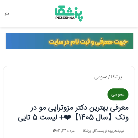
جستجو برای
منو
پزشکا
/
عمومی
عمومی
معرفی بهترین دکتر مزوتراپی مو در
ونک【سال 1405】❤️+ لیست 5 تایی
تیم تحریریه نویسندگان پزشکا
مرداد 13, 1402