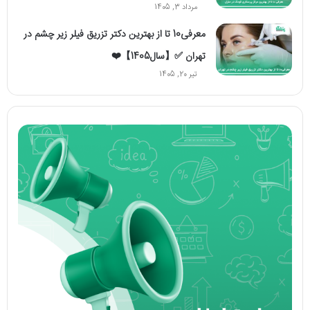
مرداد 3, 1405
معرفی10 تا از بهترین دکتر تزریق فیلر زیر چشم در
تهران ✅【سال1405】❤️
تیر 20, 1405