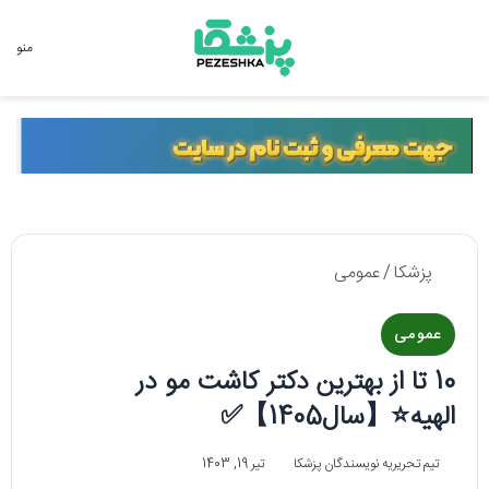
جستجو برای
منو
پزشکا
/
عمومی
عمومی
10 تا از بهترین دکتر کاشت مو در
الهیه⭐【سال1405】✅
تیم تحریریه نویسندگان پزشکا
تیر 19, 1403