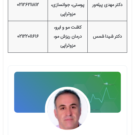
دکتر مهدی پیله‌ور
پوستی، جوانسازی،
02126211812
مزوتراپی
کاشت مو و ابرو،
دکتر شیدا شمس
درمان ریزش مو،
02122011616
مزوتراپی