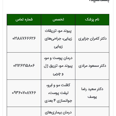
نام پزشک
تخصص
شماره تماس
پیوند مو، تزریقات
دکتر کامران جزایری
زیبایی، جراحی‌های
02188766626
زیبایی
درمان پوست و مو،
دکتر مسعود مرادی
پیوند مو، تزریق ژل
02126215806
و چربی
کاشت مو و ابرو،
دکتر سعید رضا
لیفت پوست،
09360708766
یوسف
جوانسازی 4 بعدی
درمان بیماری‌های