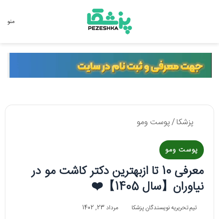
جستجو برای
منو
پزشکا
/
پوست ومو
پوست ومو
معرفی 10 تا ازبهترین دکتر کاشت مو در
نیاوران【سال 1405】❤️
تیم تحریریه نویسندگان پزشکا
مرداد 23, 1402