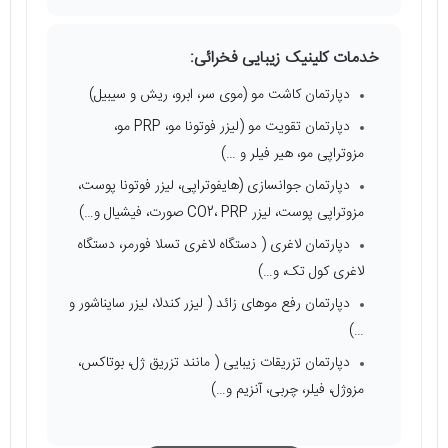
خدمات کلینیک زیبایی فخرائی:
دپارتمان کاشت مو (موی سر، ابرو، ریش و سیبیل)
دپارتمان تقویت مو (لیزر فوتونا مو، PRP مو،
مزوتراپی مو، هیر فیلر و …)
دپارتمان جوانسازی (هایفوتراپی، لیزر فوتونا پوست،
مزوتراپی پوست، لیزر CO2، PRP صورت، فیشیال و…)
دپارتمان لاغری ( دستگاه لاغری تسلا فورمر، دستگاه
لاغری کول تک، و…)
دپارتمان رفع موهای زائد ( لیزر کندلا، لیزر سایناشور و
…)
دپارتمان تزریقات زیبایی ( مانند تزریق ژل، بوتاکس،
مزوژل، فیلر، چربی، آنزیم و…)