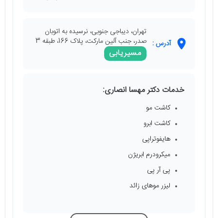
تهران، دیباجی جنوبی، نرسیده به اتوبان
صدر، جنب آلین مارکت، پلاک 166، طبقه 3
آدرس :
مسیریابی
خدمات دکتر مهسا انصاری:
کاشت مو
کاشت ابرو
هایفوتراپی
میکرودرم ابریژن
پی آر پی
لیزر موهای زائد