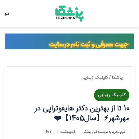
جستجو برای
منو
پزشکا
/
کلینیک زیبایی
کلینیک زیبایی
10 تا از بهترین دکتر هایفوتراپی در
مهرشهر⚡【سال1405】❤️
تیم تحریریه نویسندگان پزشکا
اردیبهشت 23, 1403