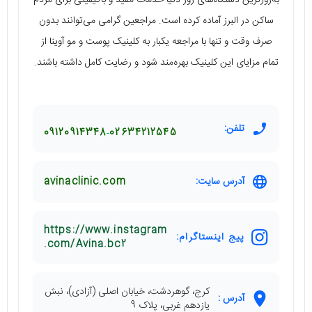
به‌روزترین دستگاه‌های روز دنیا خدمات مفید و باکیفیتی برای مردم
ساکن در البرز آماده کرده است. مراجعین گرامی می‌توانند بدون
صرف وقت و تنها با مراجعه یکبار به کلینیک پوست و مو آوینا از
تمام مزایای این کلینیک بهره‌مند شود و رضایت کامل داشته باشند.
تلفن:
09120914348
02634212545
آدرس سایت:
avinaclinic.com
https://www.instagram
پیج اینستاگرام:
.com/Avina.bc2
کرج، گوهردشت، خیابان اصلی (آزادی)، نبش
آدرس :
یازدهم غربی، پلاک 9