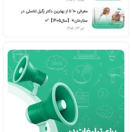
مرداد 3, 1405
معرفی 10 تا از بهترین دکتر زگیل تناسلی در
ستارخان⭐【سال1405】✅
تیر 23, 1405