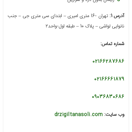
آدرس 1:
تهران -16 متری امیری – ابتدای سی متری جی – جنب
نانوایی لواشی – پلاک 10 – طبقه اول-واحد٢
شماره تماس:
02166287686
02166661879
09036830686
وب سایت:
drzigiltanasoli.com