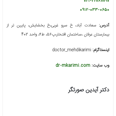
۰۲۱-۲۲۰۸۰۰۹۰
۰۹۱۲-۰۳۳-۰۶۵۰
آدرس:
سعادت آباد، خ سرو غربی،خ بخشایش، پایین تر از
بیمارستان عرفان ،ساختمان افتخار،پ۵۶، ط۴، واحد 402
اینستاگرام:
doctor_mehdikarimi
وب سایت:
dr-mkarimi.com
دکتر آیدین صورتگر