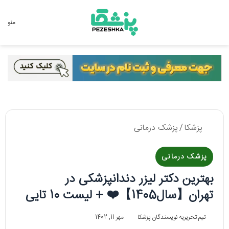
جستجو برای
منو
پزشکا
/
پزشک درمانی
پزشک درمانی
بهترین دکتر لیزر دندانپزشکی در
تهران【سال1405】❤️ + لیست 10 تایی
تیم تحریریه نویسندگان پزشکا
مهر 11, 1402