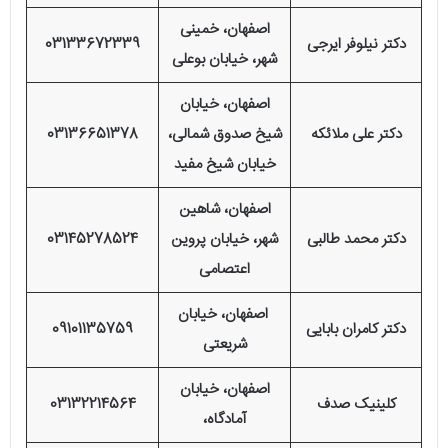
اصفهان، خمینی
دکتر نیلوفر ایرجی
03133672339
شهر، خیابان بوعلی
اصفهان، خیابان
دکتر علی ملائکه
شیخ صدوق شمالی،
03136651378
خیابان شیخ مفید
اصفهان، شاهین
دکتر محمد طالبی
شهر، خیابان پروین
03145278524
اعتصامی
اصفهان، خیابان
دکتر کامران بابایی
09101135759
شریعتی
اصفهان، خیابان
کلینیک صدف
03132214564
آمادگاه،