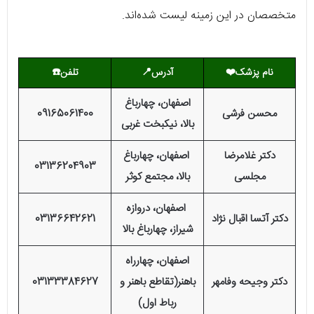
متخصصان در این زمینه لیست شده‌اند.
نام پزشک
❤️
آدرس
📍
تلفن
☎️
اصفهان، چهارباغ
محسن فرشی
09165061400
بالا، نیکبخت غربی
دکتر غلامرضا
اصفهان، چهارباغ
03136204903
مجلسی
بالا، مجتمع کوثر
اصفهان، دروازه
دکتر آتسا اقبال نژاد
03136642621
شیراز، چهارباغ بالا
اصفهان، چهارراه
دکتر وجیحه وفامهر
باهنر(تقاطع باهنر و
03133384627
رباط اول)