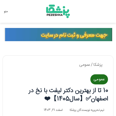
جستجو برای
منو
پزشکا
/
عمومی
عمومی
10 تا از بهترین دکتر لیفت با نخ در
اصفهان✅【سال1405】❤️
تیم تحریریه نویسندگان پزشکا
اسفند 21, 1403