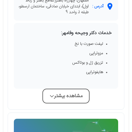
اصفهان، چهارراه باهنر(تقاطع باهنر و رباط
آدرس :
اول)، ابتدای خیابان صادقی، ساختمان ارسطو،
طبقه 1، واحد 9
خدمات دکتر وجیحه وفامهر:
لیفت صورت با نخ
مزوتراپی
تزریق ژل و بوتاکس
هایفوتراپی
مشاهده بیشتر