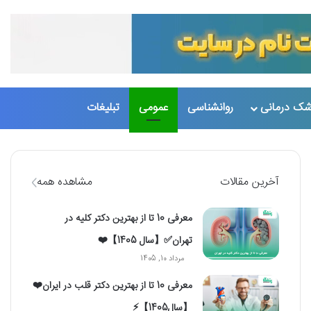
تغییر پو
جست
شک درمانی
روانشناسی
عمومی
تبلیغات
آخرین مقالات
مشاهده همه
معرفی 10 تا از بهترین دکتر کلیه در
تهران✅【سال 1405】❤️
مرداد 10, 1405
معرفی 10 تا از بهترین دکتر قلب در ایران❤️
【سال1405】⚡️