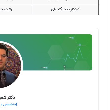
✅دکتر بابک گنجه‌ای
رشت، خیا
دکتر شع
(متخصص و جر