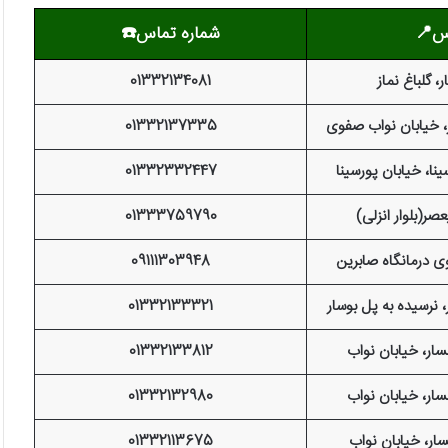
س📍
شماره تماس
☎️
 گلباغ نماز
01332134081
، خیابان نواب صفوی
01332137335
نا، خیابان پورسینا
01332332447
صر(بلوار انزلی)
01333759790
ی درمانگاه صابرین
09111303948
 نرسیده به پل بوسار
01332133321
سار، خیابان نواب
01332133812
سار، خیابان نواب
01332132980
ار، خیابان نواب
01332113675