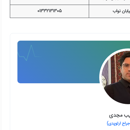
بان نواب
01332131305
یب مجدی
اح ارتوپدی)