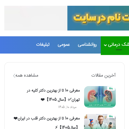
تغییر پو
جست
شک درمانی
روانشناسی
عمومی
تبلیغات
آخرین مقالات
مشاهده همه
معرفی 10 تا از بهترین دکتر کلیه در
تهران✅【سال 1405】❤️
مرداد 10, 1405
معرفی 10 تا از بهترین دکتر قلب در ایران❤️
【سال1405】⚡️