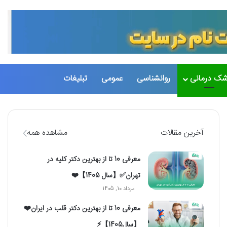
تغییر پو
جست
شک درمانی
روانشناسی
عمومی
تبلیغات
آخرین مقالات
مشاهده همه
معرفی 10 تا از بهترین دکتر کلیه در
تهران✅【سال 1405】❤️
مرداد 10, 1405
معرفی 10 تا از بهترین دکتر قلب در ایران❤️
【سال1405】⚡️