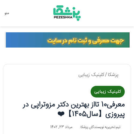
جستجو برای
منو
پزشکا
/
کلینیک زیبایی
کلینیک زیبایی
معرفی10 تااز بهترین دکتر مزوتراپی در
پیروزی【سال1405】❤️
تیم تحریریه نویسندگان پزشکا
مرداد 23, 1402