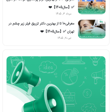
✅【سال1405】❤️
مرداد 3, 1405
معرفی10 تا از بهترین دکتر تزریق فیلر زیر چشم در
تهران ✅【سال1405】❤️
تیر 20, 1405