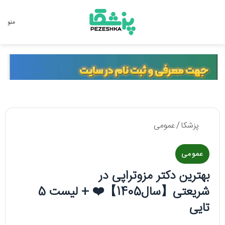
جستجو برای
منو
پزشکا
/
عمومی
عمومی
بهترین دکتر مزوتراپی در
شریعتی【سال1405】❤️ + لیست 5
تایی