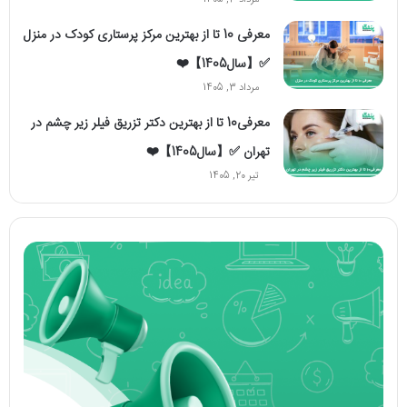
مرداد 3, 1405
معرفی 10 تا از بهترین مرکز پرستاری کودک در منزل
✅【سال1405】❤️
مرداد 3, 1405
معرفی10 تا از بهترین دکتر تزریق فیلر زیر چشم در
تهران ✅【سال1405】❤️
تیر 20, 1405