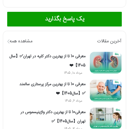
یک پاسخ بگذارید
آخرین مقالات
مشاهده همه
معرفی 10 تا از بهترین دکتر کلیه در تهران✅【سال
1405】❤️
مرداد 10, 1405
معرفی 10 تا از بهترین مرکز پرستاری سالمند
✅【سال1405】❤️
مرداد 6, 1405
معرفی10 تا از بهترین دکتر واژینیسموس در
تهران【سال1405】✅