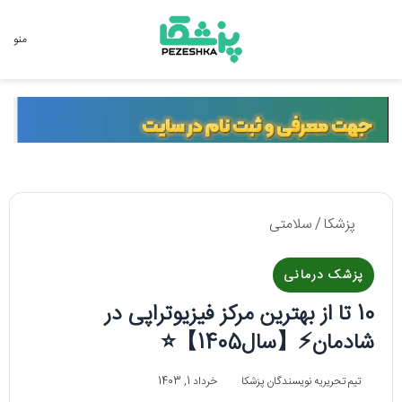
جستجو برای
منو
پزشکا
/
سلامتی
پزشک درمانی
10 تا از بهترین مرکز فیزیوتراپی در
شادمان⚡️【سال1405】⭐
تیم تحریریه نویسندگان پزشکا
خرداد 1, 1403