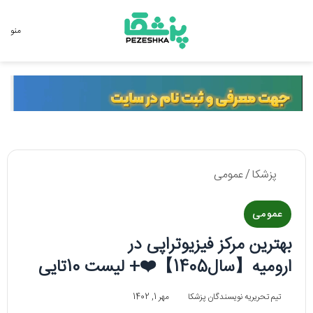
جستجو برای
منو
پزشکا
/
عمومی
عمومی
بهترین مرکز فیزیوتراپی در
ارومیه【سال1405】❤️+ لیست 10تایی
تیم تحریریه نویسندگان پزشکا
مهر 1, 1402