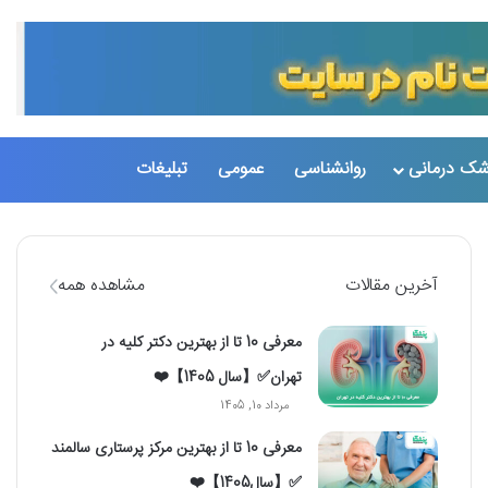
تغییر پو
جست
شک درمانی
روانشناسی
عمومی
تبلیغات
آخرین مقالات
مشاهده همه
معرفی 10 تا از بهترین دکتر کلیه در
تهران✅【سال 1405】❤️
مرداد 10, 1405
معرفی 10 تا از بهترین مرکز پرستاری سالمند
✅【سال1405】❤️