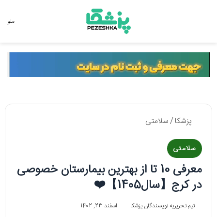
جستجو برای
منو
پزشکا
/
سلامتی
سلامتی
معرفی 10 تا‌‌ از بهترین بیمارستان خصوصی
در کرج【سال1405】❤️
تیم تحریریه نویسندگان پزشکا
اسفند 23, 1402