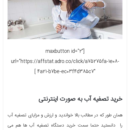
[maxbutton id=”2″
url=”https://affstat.adro.co/click/a75275fa-1e08-
4a21-b7be-ec03f4d385c7″ ]
خرید تصفیه آب به صورت اینترنتی
همان طور که در مطالب بالا خواندید و ارزش و مزایای تصفیه آب
را دانستید حتما سمت خرید دستگاه تصفیه آب ها هم می