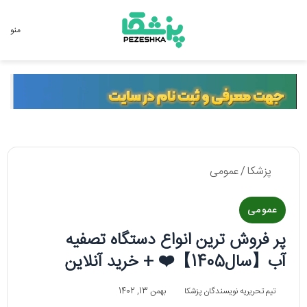
جستجو برای
منو
پزشکا
/
عمومی
عمومی
پر فروش ترین انواع دستگاه تصفیه
آب【سال1405】❤️ + خرید آنلاین
تیم تحریریه نویسندگان پزشکا
بهمن 13, 1402