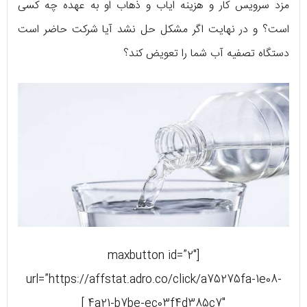
مزد سرویس کار و هزینه ایاب و ذهاب او به عهده چه کسی
است؟ و در نهایت اگر مشکل حل نشد آیا شرکت حاضر است
دستگاه تصفیه آب شما را تعویض کند؟
[maxbutton id=”2″
url=”https://affstat.adro.co/click/a75275fa-1e08-
4a21-b7be-ec03f4d385c7″ ]