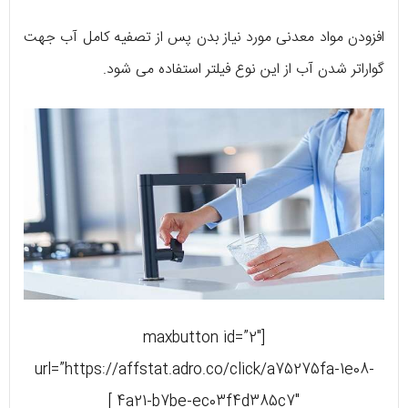
افزودن مواد معدنی مورد نیاز بدن پس از تصفیه کامل آب جهت
گواراتر شدن آب از این نوع فیلتر استفاده می شود.
[maxbutton id=”2″
url=”https://affstat.adro.co/click/a75275fa-1e08-
4a21-b7be-ec03f4d385c7″ ]