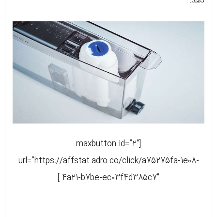
دهد.
[maxbutton id=”2″
url=”https://affstat.adro.co/click/a75275fa-1e08-
4a21-b7be-ec03f4d385c7″ ]