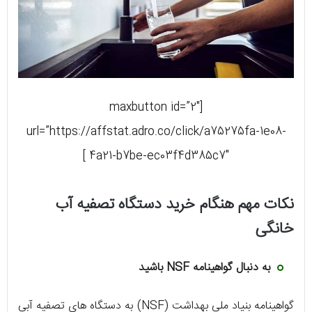
[maxbutton id=”2″
url=”https://affstat.adro.co/click/a75275fa-1e08-
4a21-b7be-ec03f4d385c7″ ]
نکات مهم هنگام خرید دستگاه تصفیه آب
خانگی
به دنبال گواهینامه NSF باشید
گواهینامه بنیاد ملی بهداشت (NSF) به دستگاه های تصفیه آبی