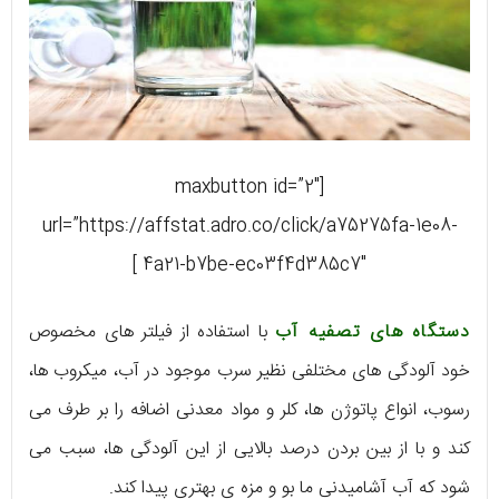
[maxbutton id=”2″
url=”https://affstat.adro.co/click/a75275fa-1e08-
4a21-b7be-ec03f4d385c7″ ]
دستگاه های تصفیه آب
با استفاده از فیلتر های مخصوص
خود آلودگی های مختلفی نظیر سرب موجود در آب، میکروب ها،
رسوب، انواع پاتوژن ها، کلر و مواد معدنی اضافه را بر طرف می‌
کند و با از بین بردن درصد بالایی از این آلودگی‌ ها، سبب می‌
شود که آب آشامیدنی ما بو و مزه‌ ی بهتری پیدا کند.