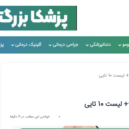
مو
دندانپزشکی
جراحی درمانی
کلینیک درمانی
پز
0
خواندن این مطلب در 11 دقیقه