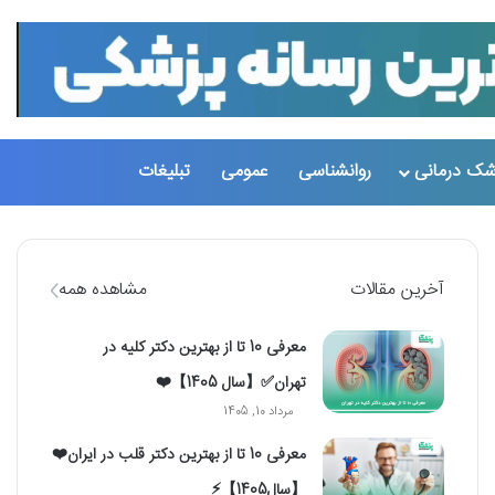
تغییر پو
جست
شک درمانی
روانشناسی
عمومی
تبلیغات
آخرین مقالات
مشاهده همه
معرفی 10 تا از بهترین دکتر کلیه در
تهران✅【سال 1405】❤️
مرداد 10, 1405
معرفی 10 تا از بهترین دکتر قلب در ایران❤️
【سال1405】⚡️