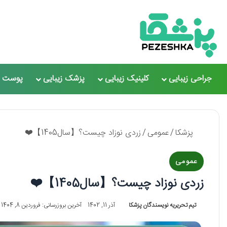
جراحی زیبایی
کلینیک زیبایی
پزشک زیبایی
پوست و
پزشکا
/
عمومی
/
زردی نوزاد چیست؟【سال1405】❤️
عمومی
زردی نوزاد چیست؟【سال1405】❤️
تیم تحریریه نویسندگان پزشکا
آذر 11, 1402
آخرین بروزرسانی: فروردین 8, 1404