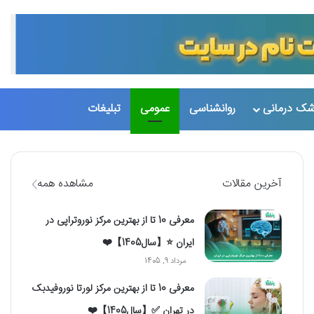
تغییر پو
جست
شک درمانی
روانشناسی
عمومی
تبلیغات
آخرین مقالات
مشاهده همه
معرفی 10 تا از بهترین مرکز نوروتراپی در
ایران ⭐【سال1405】❤️
مرداد 9, 1405
معرفی 10 تا از بهترین مرکز لورتا نوروفیدبک
در تهران ✅【سال1405】❤️