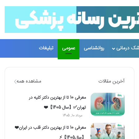
تغییر پو
جست
شک درمانی
روانشناسی
عمومی
تبلیغات
آخرین مقالات
مشاهده همه
معرفی 10 تا از بهترین دکتر کلیه در
تهران✅【سال 1405】❤️
مرداد 10, 1405
معرفی 10 تا از بهترین دکتر قلب در ایران❤️
【سال1405】⚡️