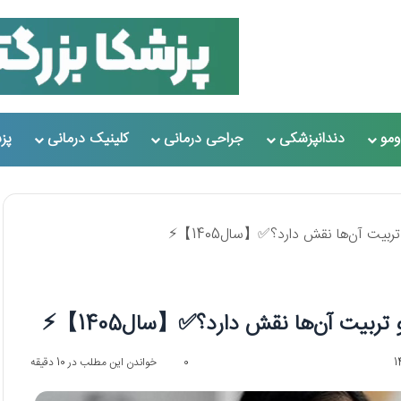
مو
دندانپزشکی
جراحی درمانی
کلینیک درمانی
پز
ت آن‌ها نقش دارد؟✅【سال1405】⚡️
یت آن‌ها نقش دارد؟✅【سال1405】⚡️
0
خواندن این مطلب در 10 دقیقه