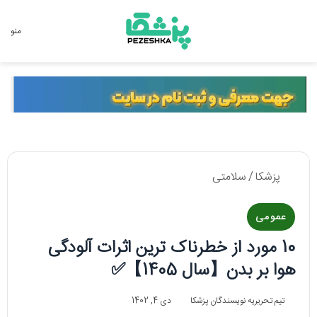
جستجو برای
منو
پزشکا
/
سلامتی
عمومی
10 مورد از خطرناک ترین اثرات آلودگی
هوا بر بدن【سال 1405】✅
تیم تحریریه نویسندگان پزشکا
دی 4, 1402