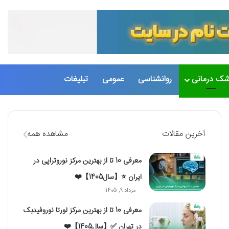
تغییر پو
جست
شک درمانی
روانشناسی
عمومی
تبلیغات
آخرین مقالات
مشاهده همه
معرفی 10 تا از بهترین مرکز نوروتراپی در
ایران ⭐【سال1405】❤️
مرداد 9, 1405
معرفی 10 تا از بهترین مرکز لورتا نوروفیدبک
در تهران ✅【سال1405】❤️