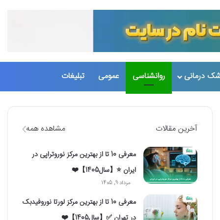
شک درمانی
روانشناسی
عمومی
تبلیغات
تغییر پو
جست
آخرین مقالات
مشاهده همه
معرفی 10 تا از بهترین مرکز نوروتراپی در
ایران ⭐【سال1405】❤️
مرداد 9, 1405
معرفی 10 تا از بهترین مرکز لورتا نوروفیدبک
در تهران ✅【سال1405】❤️