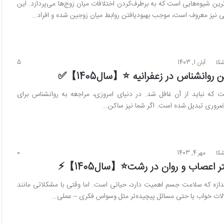
رین شیوه‌هایی است که به برطرف‌کردن اختلافات میان زوج‌ها می‌پردازد. این
 نیز معروف است، موجب بهبودیافتن روابط میان زوجین شده و افراد…
شکا
آبان 1, 1403
5
روانشناس در زعفرانیه ⭐【سال1405】✅
 که نباید از آن غافل شد. در دنیای امروزی، مراجعه به روانشناس برای
ی ضروری تبدیل شده است. اگر شما نیز ساکن…
شکا
مهر 4, 1403
0
ازه که سلامت جسم اهمیت دارد، حیاتی است. اما وقتی با مشکلاتی مانند
لات خواب یا حتی مسائل پیچیده‌تر مثل وسواس فکری – عملی…