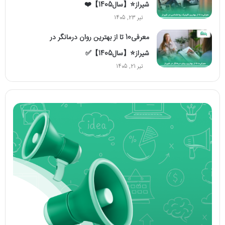
شیراز⭐【سال1405】❤️
تیر 23, 1405
معرفی10 تا از بهترین روان درمانگر در
شیراز⭐【سال1405】✅
تیر 21, 1405