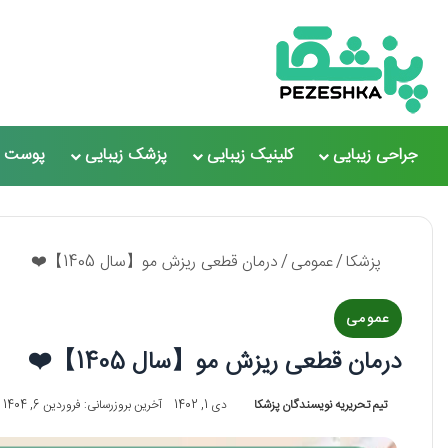
جراحی زیبایی
کلینیک زیبایی
پزشک زیبایی
پوست و
پزشکا
/
عمومی
/
درمان قطعی ریزش مو【سال 1405】❤️
عمومی
درمان قطعی ریزش مو【سال 1405】❤️
تیم تحریریه نویسندگان پزشکا
دی 1, 1402
آخرین بروزرسانی: فروردین 6, 1404