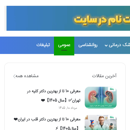
شک درمانی
روانشناسی
عمومی
تبلیغات
تغییر پو
جست
آخرین مقالات
مشاهده همه
معرفی 10 تا از بهترین دکتر کلیه در
تهران✅【سال 1405】❤️
مرداد 10, 1405
معرفی 10 تا از بهترین دکتر قلب در ایران❤️
【سال1405】⚡️