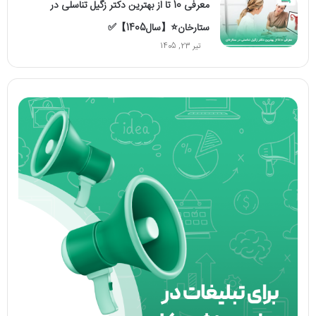
معرفی 10 تا از بهترین دکتر زگیل تناسلی در
ستارخان⭐【سال1405】✅
تیر 23, 1405