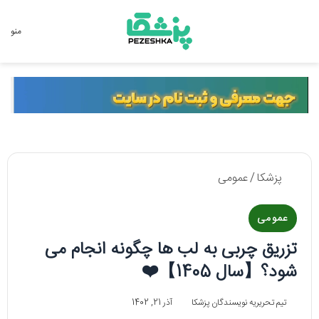
جستجو برای
منو
پزشکا
/
عمومی
عمومی
تزریق چربی به لب ها چگونه انجام می
شود؟【سال 1405】❤️
تیم تحریریه نویسندگان پزشکا
آذر 21, 1402