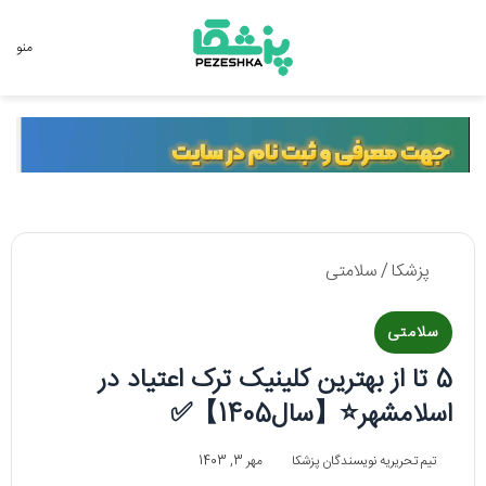
جستجو برای
منو
پزشکا
/
سلامتی
سلامتی
5 تا از بهترین کلینیک ترک اعتیاد در
اسلامشهر⭐【سال1405】✅
تیم تحریریه نویسندگان پزشکا
مهر 3, 1403