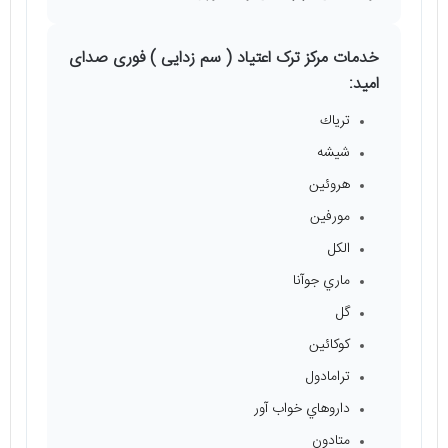
خدمات مرکز ترک اعتیاد ( سم زدایی ) فوری صدای
امید:
ترياك
شیشه
هروئين
مورفين
الکل
ماري جوآنا
گل
كوكائين
ترامادول
داروهاي خواب آور
متادون