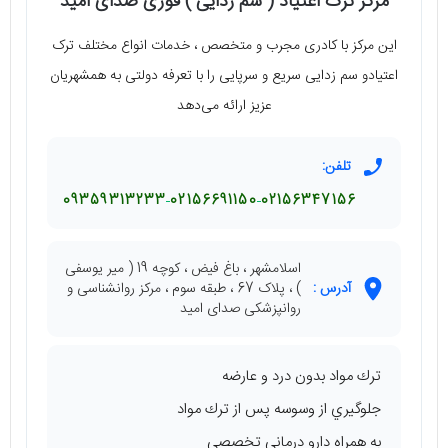
مرکز ترک اعتیاد ( سم زدایی ) فوری صدای امید
این مرکز با کادری مجرب و متخصص ، خدمات انواع مختلف ترک
اعتیادو سم زدایی سریع و سرپایی را با تعرفه دولتی به همشهریان
عزیز ارائه می‌دهد
تلفن:
09359313233
02156691150
02156347156
اسلامشهر ، باغ فیض ، کوچه 19 ( میر یوسفی
آدرس :
) ، پلاک 67 ، طبقه سوم ، مرکز روانشناسی و
روانپزشکی صدای امید
ترك مواد بدون درد و عارضه
جلوگيري از وسوسه پس از ترك مواد
به همراه دارو درمانی تخصصی