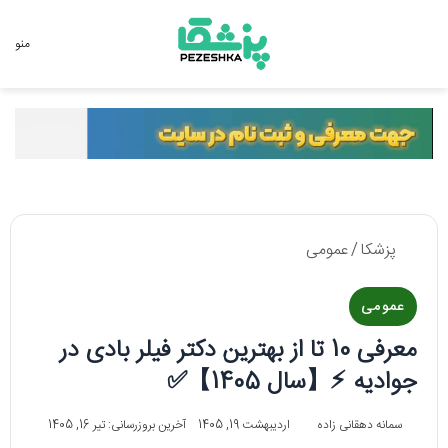
جستجو برای
منو
پزشکا
/
عمومی
عمومی
معرفی 10 تا از بهترین دکتر فیلر بادی در
جوادیه ⚡【سال 1405】✅
سمانه دهقانی زاده
اردیبهشت 19, 1405
آخرین بروزرسانی: تیر 16, 1405