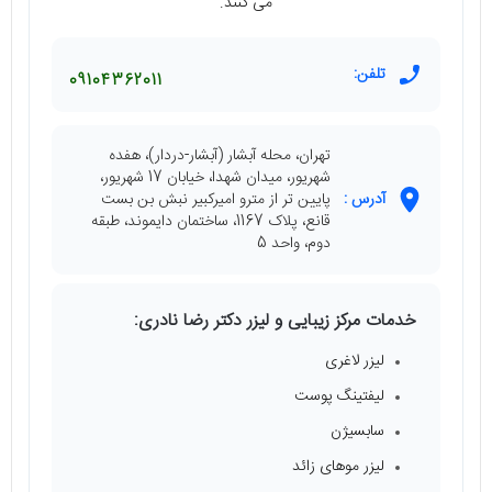
می کنند.
تلفن:
09104362011
تهران، محله آبشار (آبشار-دردار)، هفده
شهریور، میدان شهدا، خیابان 17 شهریور،
آدرس :
پایین تر از مترو امیرکبیر نبش بن بست
قانع، پلاک 1167، ساختمان دایموند، طبقه
دوم، واحد 5
خدمات مرکز زیبایی و لیزر دکتر رضا نادری:
لیزر لاغری
لیفتینگ پوست
سابسیژن
لیزر موهای زائد