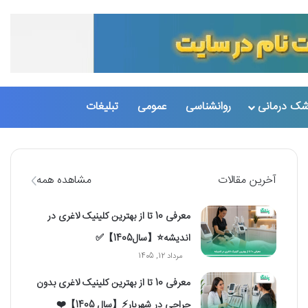
تغییر پو
جست
شک درمانی
روانشناسی
عمومی
تبلیغات
آخرین مقالات
مشاهده همه
معرفی 10 تا از بهترین کلینیک لاغری در
اندیشه⭐【سال1405】✅
مرداد 12, 1405
معرفی 10 تا از بهترین کلینیک لاغری بدون
جراحی در شهریار⚡【سال 1405】❤️