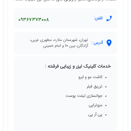
تلفن:
09367373008
تهران، شهرستان ملارد، مطهری غربی،
آدرس :
آزادگان، بین 10 و امام خمینی
خدمات کلینیک لیزر و زیبایی فرشته :
کاشت ‌مو و ‌ابرو
تزریق فیلر
جوانسازی لیفت پوست
مزوتراپی
پی آر پی