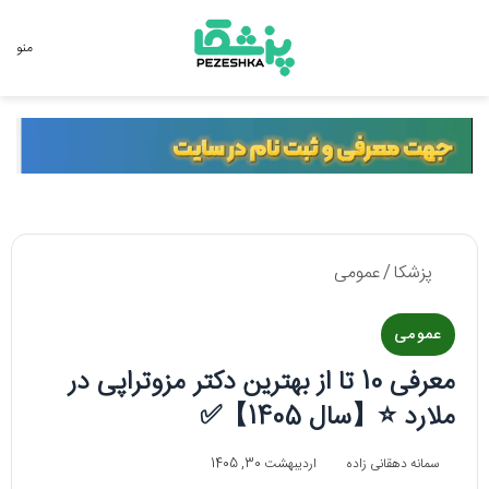
جستجو برای
منو
پزشکا
/
عمومی
عمومی
معرفی 10 تا از بهترین دکتر مزوتراپی در
ملارد ⭐【سال 1405】✅
سمانه دهقانی زاده
اردیبهشت 30, 1405