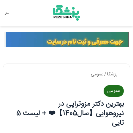
جستجو برای
منو
پزشکا
/
عمومی
عمومی
بهترین دکتر مزوتراپی در
نیروهوایی【سال1405】❤️ + لیست 5
تایی