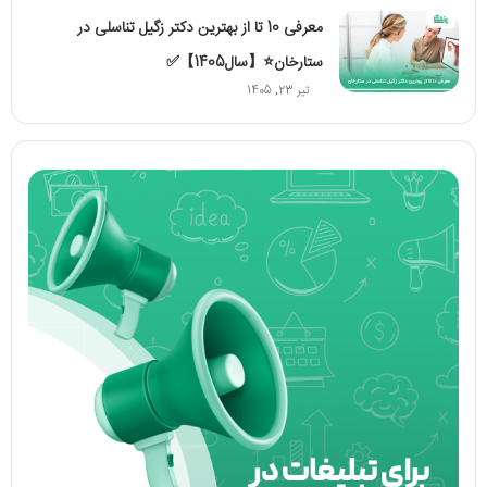
معرفی 10 تا از بهترین دکتر زگیل تناسلی در
ستارخان⭐【سال1405】✅
تیر 23, 1405