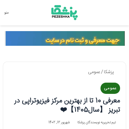
جستجو برای
منو
پزشکا
/
عمومی
عمومی
معرفی 10 تا از بهترین مرکز فیزیوتراپی در
تبریز 【سال1405】❤️
تیم تحریریه نویسندگان پزشکا
شهریور 12, 1402