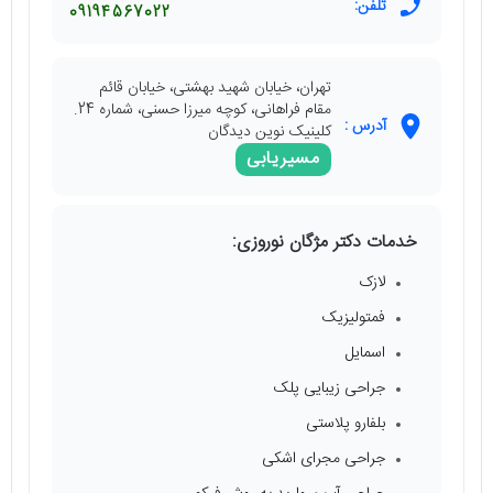
تلفن:
09194567022
تهران، خيابان شهيد بهشتی، خيابان قائم
مقام فراهانی، كوچه ميرزا حسنی، شماره 24.
آدرس :
کلینیک نوین دیدگان
مسیریابی
خدمات دکتر مژگان نوروزی:
لازک
فمتولیزیک
اسمایل
جراحی زیبایی پلک
بلفارو پلاستی
جراحی مجرای اشکی