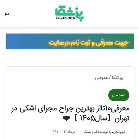
جستجو برای
منو
پزشکا
/
عمومی
عمومی
معرفی10تااز بهترین جراح مجرای اشکی در
تهران【سال1405 】❤️
تیم تحریریه نویسندگان پزشکا
مرداد 13, 1402