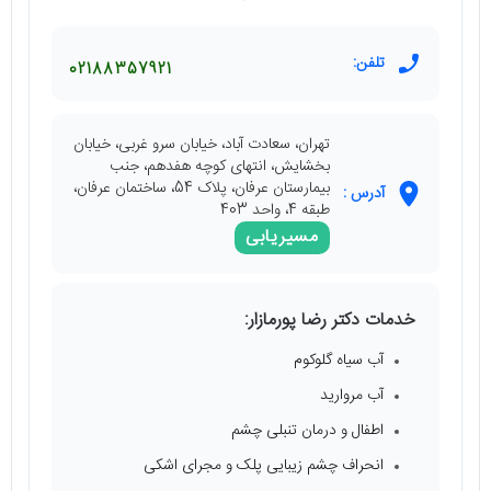
تلفن:
02188357921
تهران، سعادت آباد، خیابان سرو غربی، خیابان
بخشایش، انتهای کوچه هفدهم، جنب
بیمارستان عرفان، پلاک 54، ساختمان عرفان،
آدرس :
طبقه 4، واحد 403
مسیریابی
خدمات دکتر رضا پورمازار:
آب سیاه گلوکوم
آب مروارید
اطفال و درمان تنبلی چشم
انحراف چشم زیبایی پلک و مجرای اشکی