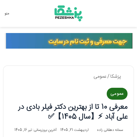
جستجو برای
منو
پزشکا
/
عمومی
عمومی
معرفی 10 تا از بهترین دکتر فیلر بادی در
علی آباد ⚡【سال 1405】✅
سمانه دهقانی زاده
اردیبهشت 21, 1405
آخرین بروزرسانی: تیر 16, 1405