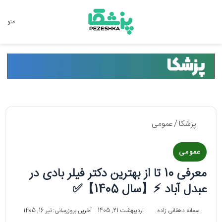
جستجو برای
منو
پزشکا
/
عمومی
عمومی
معرفی 10 تا از بهترین دکتر فیلر بادی در
عبدل آباد ⚡【سال 1405】✅
سمانه دهقانی زاده
اردیبهشت 21, 1405
آخرین بروزرسانی: تیر 16, 1405