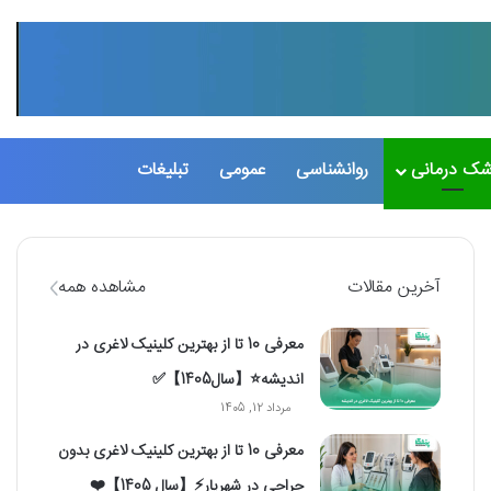
تغییر پو
جست
شک درمانی
روانشناسی
عمومی
تبلیغات
آخرین مقالات
مشاهده همه
معرفی 10 تا از بهترین کلینیک لاغری در
اندیشه⭐【سال1405】✅
مرداد 12, 1405
معرفی 10 تا از بهترین کلینیک لاغری بدون
جراحی در شهریار⚡【سال 1405】❤️