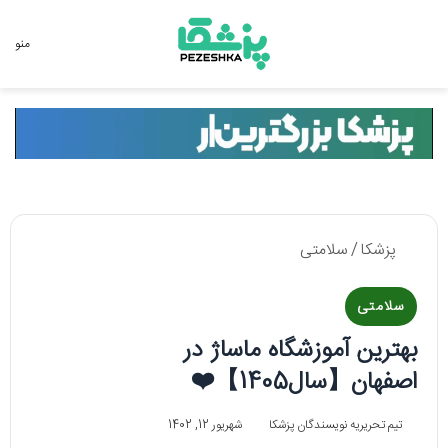
جستجو برای
منو
پزشکا
/
سلامتی
سلامتی
بهترین آموزشگاه ماساژ در
اصفهان【سال1405】❤️
تیم تحریریه نویسندگان پزشکا
شهریور 12, 1402