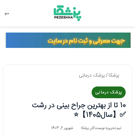
جستجو برای
منو
پزشکا
/
پزشک درمانی
پزشک درمانی
10 تا از بهترین جراح بینی در رشت
✅【سال1405】⭐
تیم تحریریه نویسندگان پزشکا
شهریور 6, 1403