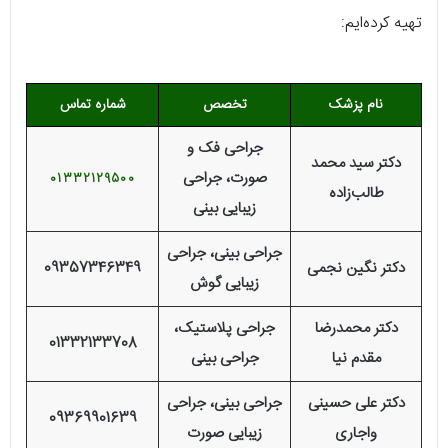
تهیه کرده‌ایم:
نام پزشک
تخصص
شماره تماس
جراحی فک و
دکتر سید محمد
صورت، جراحی
01332129500
طالب‌زاده
زیبایی بینی
جراحی بینی، جراحی
دکتر نگین نجمی
09357346349
زیبایی گوش
دکتر محمدرضا
جراحی پلاستیک،
01332133708
مقدم نیا
جراحی بینی
دکتر علی حسینی
جراحی بینی، جراحی
09369901639
واجاری
زیبایی صورت