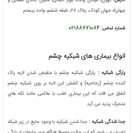
آدرس:
تهران، میدان ونک، بلوار حقانی، مابین گاندی شمالی و
چهارراه جهان کودک، پلاک ۶۷، طبقه ششم، واحد بیستم
شماره تماس:
02188771084
انواع بیماری های شبکیه چشم
پارگی شبکیه :
پارگی شبکیه چشم با منقبض شدن لایه پاک
کننده چشم (زجاجیه) و کشش این لایه بر روی شبکیه چشم
اتفاق می افتد که این بیماری اغلب با علائمی مانند لکه های
متحرک پدید می آید.
جدا شدگی شبکیه :
جدا شدن شبکیه با وجود مایع در زیر شبکه
تعریف می شود که این حالت معمولا هنگام عبور مایعات از پارگی