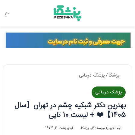
جستجو برای
منو
پزشکا
/
پزشک درمانی
پزشک درمانی
بهترین دکتر شبکیه چشم در تهران【سال
1405】❤️ + لیست 10 تایی
تیم تحریریه نویسندگان پزشکا
اردیبهشت 3, 1403