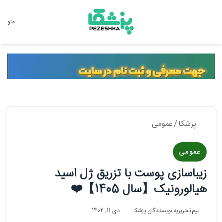
جستجو برای
منو
پزشکا
/
عمومی
عمومی
زیباسازی پوست با تزریق ژل اسید
هیالورونیک【سال 1405】❤️
تیم تحریریه نویسندگان پزشکا
دی 11, 1402